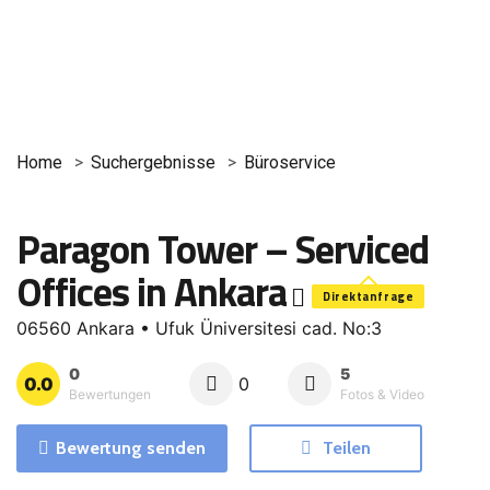
Home
Suchergebnisse
Büroservice
Paragon Tower – Serviced
Offices in Ankara
Direktanfrage
06560 Ankara • Ufuk Üniversitesi cad. No:3
0
5
0.0
0
Bewertungen
Fotos & Video
Bewertung senden
Teilen