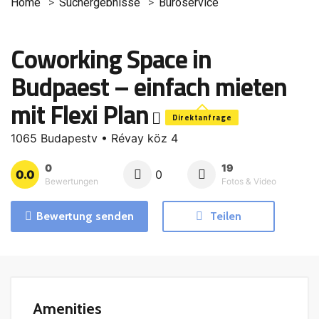
Home
Suchergebnisse
Büroservice
Coworking Space in
Budpaest – einfach mieten
mit Flexi Plan
Direktanfrage
1065 Budapestv • Révay köz 4
0
19
0.0
0
Bewertungen
Fotos & Video
Bewertung senden
Teilen
Amenities