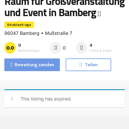
Raum für Großveranstaltung
und Event in Bamberg
Direktanfrage
96047 Bamberg • Mußstraße 7
0
4
0.0
0
Bewertungen
Fotos & Video
Bewertung senden
Teilen
This listing has expired.