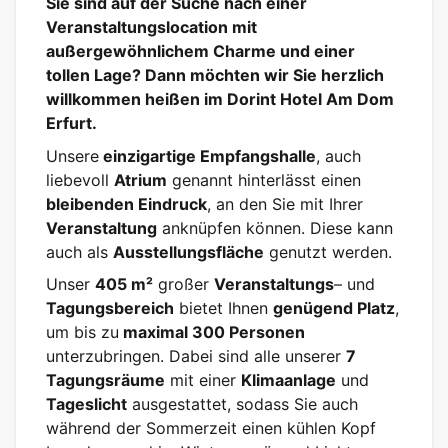
Sie sind auf der Suche nach einer
Veranstaltungslocation mit
außergewöhnlichem Charme und einer
tollen Lage? Dann möchten wir Sie herzlich
willkommen heißen im Dorint Hotel Am Dom
Erfurt.
Unsere
einzigartige Empfangshalle
, auch
liebevoll
Atrium
genannt hinterlässt einen
bleibenden Eindruck
, an den Sie mit Ihrer
Veranstaltung
anknüpfen können. Diese kann
auch als
Ausstellungsfläche
genutzt werden.
Unser
405 m²
großer
Veranstaltungs
– und
Tagungsbereich
bietet Ihnen
genügend Platz
,
um bis zu
maximal 300 Personen
unterzubringen. Dabei sind alle unserer
7
Tagungsräume
mit einer
Klimaanlage
und
Tageslicht
ausgestattet, sodass Sie auch
während der Sommerzeit einen kühlen Kopf