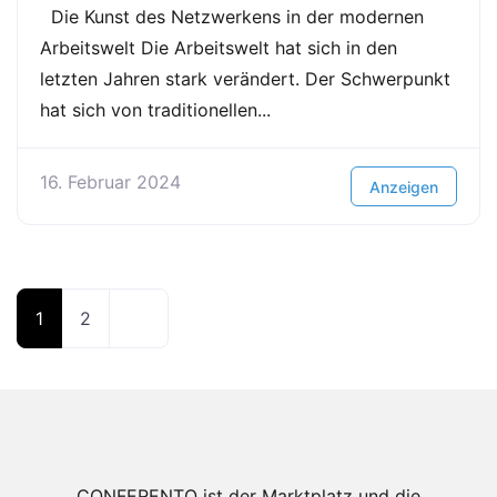
Die Kunst des Netzwerkens in der modernen
Arbeitswelt Die Arbeitswelt hat sich in den
letzten Jahren stark verändert. Der Schwerpunkt
hat sich von traditionellen...
16. Februar 2024
Anzeigen
Beitragsnavigation
Older
1
2
posts
CONFERENTO ist der Marktplatz und die