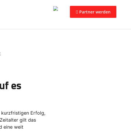
worauf es wirklich
Partner werden
K
uf es
kurzfristigen Erfolg,
eitalter gilt das
d eine weit