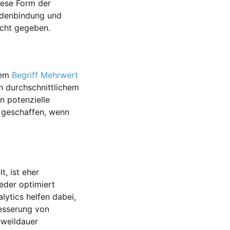
iese Form der
undenbindung und
icht gegeben.
dem
Begriff Mehrwert
n durchschnittlichem
n potenzielle
 geschaffen, wenn
, ist eher
eder optimiert
lytics helfen dabei,
besserung von
rweildauer