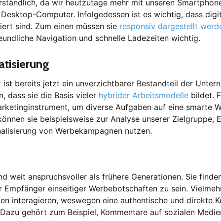
erständlich, da wir heutzutage mehr mit unseren Smartphon
 Desktop-Computer. Infolgedessen ist es wichtig, dass digita
iert sind. Zum einen müssen sie
responsiv dargestellt werd
eundliche Navigation und schnelle Ladezeiten wichtig.
tisierung
nz ist bereits jetzt ein unverzichtbarer Bestandteil der Unt
, dass sie die Basis vieler
hybrider Arbeitsmodelle
bildet. F
rketinginstrument, um diverse Aufgaben auf eine smarte W
können sie beispielsweise zur Analyse unserer Zielgruppe, E
nalisierung von Werbekampagnen nutzen.
g
d weit anspruchsvoller als frühere Generationen. Sie finden
r Empfänger einseitiger Werbebotschaften zu sein. Vielmehr
n interagieren, weswegen eine authentische und direkte 
. Dazu gehört zum Beispiel, Kommentare auf sozialen Medien