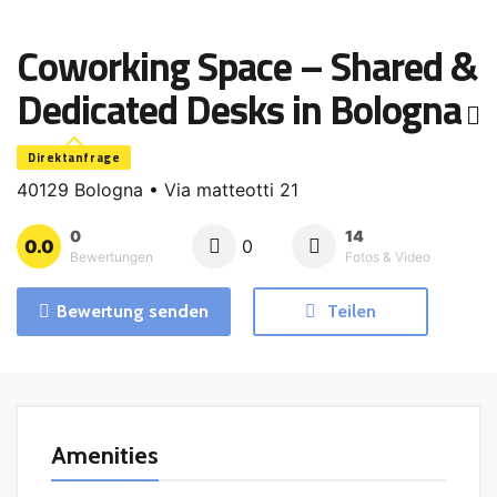
Coworking Space – Shared &
Dedicated Desks in Bologna
Direktanfrage
40129 Bologna • Via matteotti 21
0
14
0.0
0
Bewertungen
Fotos & Video
Bewertung senden
Teilen
Amenities