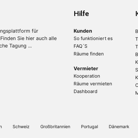
Hilfe
ngsplattform für
Kunden
B
inden Sie hier auch alle
So funktioniert es
T
che Tagung ...
FAQ´S
T
Räume finden
B
K
Vermieter
S
Kooperation
K
Räume vermieten
C
Dashboard
M
n
Schweiz
Großbritannien
Portugal
Dänemark