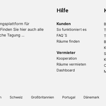
Hilfe
ngsplattform für
Kunden
B
inden Sie hier auch alle
So funktioniert es
T
che Tagung ...
FAQ´S
T
Räume finden
B
K
Vermieter
S
Kooperation
K
Räume vermieten
C
Dashboard
M
n
Schweiz
Großbritannien
Portugal
Dänemark