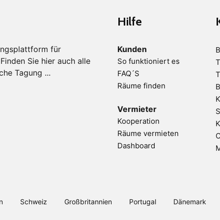
Hilfe
ngsplattform für
Kunden
B
inden Sie hier auch alle
So funktioniert es
T
che Tagung ...
FAQ´S
T
Räume finden
B
K
Vermieter
S
Kooperation
K
Räume vermieten
C
Dashboard
M
n
Schweiz
Großbritannien
Portugal
Dänemark