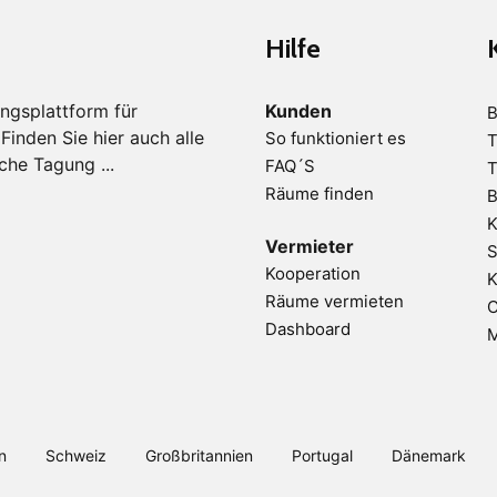
Hilfe
ngsplattform für
Kunden
B
inden Sie hier auch alle
So funktioniert es
T
che Tagung ...
FAQ´S
T
Räume finden
B
K
Vermieter
S
Kooperation
K
Räume vermieten
C
Dashboard
M
n
Schweiz
Großbritannien
Portugal
Dänemark